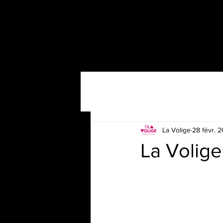
La Volige
28 févr. 
La Volige