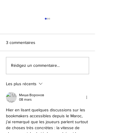
3 commentaires
3 spectacles à Montreuil
Les Virées à l'orei
Rédigez un commentaire...
en 2026 !!
création
Les plus récents
Миша Воронов
08 mars
Hier en lisant quelques discussions sur les 
bookmakers accessibles depuis le Maroc, 
j’ai remarqué que les joueurs parlent surtout 
de choses très concrètes : la vitesse de 