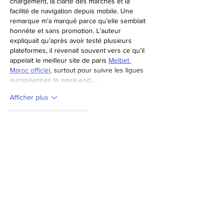
chargement, la clarté des marchés et la 
facilité de navigation depuis mobile. Une 
remarque m’a marqué parce qu’elle semblait 
honnête et sans promotion. L’auteur 
expliquait qu’après avoir testé plusieurs 
plateformes, il revenait souvent vers ce qu’il 
appelait le meilleur site de paris 
Melbet 
Maroc officiel
, surtout pour suivre les ligues 
européennes le week-end.…
Afficher plus
J'aime
Répondre
Bazak nestors
08 oct. 2025
Hello ! Une petite astuce pour ceux qui 
cherchent un bon site de paris : 
https://premierbet-zone.com/
. Je l’ai 
découvert grâce à une publicité et j’ai tout 
de suite aimé l’esprit Cameroun du site. Les 
options sont nombreuses, que ce soit pour 