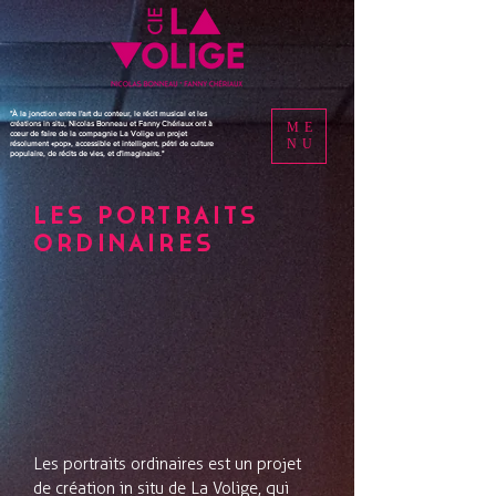
"À la jonction entre l'art du conteur, le récit musical et les
créations in situ, Nicolas Bonneau et Fanny Chériaux ont à
ME
cœur de faire de la compagnie La Volige un projet
NU
résolument «pop», accessible et intelligent, pétri de culture
populaire, de récits de vies, et d'imaginaire."
LES PORTRAITS
ORDINAIRES
Les portraits ordinaires est un projet
de création in situ de La Volige, qui