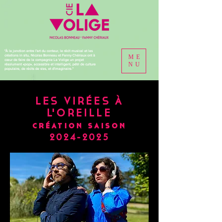
"À la jonction entre l'art du conteur, le récit musical et les
créations in situ, Nicolas Bonneau et Fanny Chériaux ont à
ME
cœur de faire de la compagnie La Volige un projet
NU
résolument «pop», accessible et intelligent, pétri de culture
populaire, de récits de vies, et d'imaginaire."
LES VIRÉES À
L'OREILLE
création saison
2024-2025