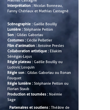
Mathias Castagné
Interprétation :
Nicolas Bonneau,
Fanny Chériaux et Mathias Castagné
Scénographie :
Gaëlle Bouilly
Lumière :
Stéphanie Petton
Son :
Gildas Gaboriau
Costumes :
Cécile Pelletier
Film d’animation :
Antoine Presles
Collaboration artistique :
Eliakim
Sénégas-Lajus
Régie plateau :
Gaëlle Bouilly ou
Ludovic Losquin
Régie son :
Gildas Gaboriau ou Ronan
Fouquet
Régie lumière :
Stéphanie Petton ou
Florian Staub
Production et tournées :
Noémie
Sage
Partenaires et soutiens :
Théâtre de