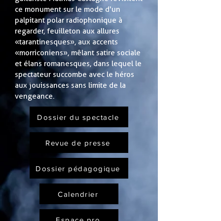
ce monument sur le mode d'un
palpitant polar radiophonique à
regarder, feuilleton aux allures
«tarantinesques», aux accents
«morriconiens», mêlant satire sociale
et élans romanesques, dans lequel le
spectateur succombe avec le héros
aux jouissances sans limite de la
vengeance.
Dossier du spectacle
Revue de presse
Dossier pédagogique
Calendrier
Espace pro