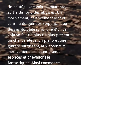
Un souffle. Une voix murmurante,
sortie du fond des abysses. Un
mouvement, balancement lent et
continu de guindes serpentant au-
dessus du plateau jonché d’or. La
voix se fait de plus en plus présente,
un chant s’élève, un piano et une
guitare surgissent, aux accents «
morriconiens », mêlant grands
espaces et chevauchées
fantastiques. Ainsi commence
l’épopée d’Edmond Dantès, futur
comte de Monte-Cristo. Puis on se
retrouve dans une taverne, voix de
cabaret à la Tom Waits, un conteur
nous narre avec jubilation l’affreux
complot dont le héros est victime, à
grands renforts de personnages
pittoresques.Durant cette traversée,
la voix de Mercédès s’élève et