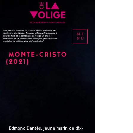
"À la jonction entre l'art du conteur, le récit musical et les
créations in situ, Nicolas Bonneau et Fanny Chériaux ont à
ME
cœur de faire de la compagnie La Volige un projet
NU
résolument «pop», accessible et intelligent, pétri de culture
populaire, de récits de vies, et d'imaginaire."
MONTE-CRISTO
(2021)
Edmond Dantès, jeune marin de dix-