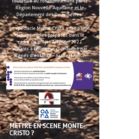
soutenue au fonctionnement par la
Région Nouvelle-Aquitaine et le
Département des Deux-Sèvres.
Le spectacle Monte-Cristo a fait partie
des spectacles proposés dans le
cadre du projet Avignon 2022
enfants à l'honneur coordonné par
Scènes d'enfance - Assitej France.
METTRE EN SCENE MONTE-
CRISTO ?