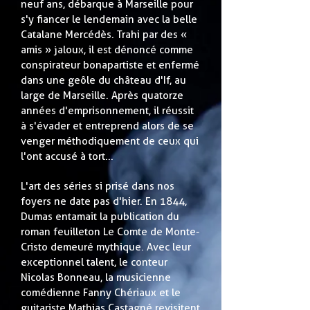
neuf ans, débarque à Marseille pour
s'y fiancer le lendemain avec la belle
Catalane Mercédès. Trahi par des «
amis » jaloux, il est dénoncé comme
conspirateur bonapartiste et enfermé
dans une geôle du château d'If, au
large de Marseille. Après quatorze
années d'emprisonnement, il réussit
à s'évader et entreprend alors de se
venger méthodiquement de ceux qui
l'ont accusé à tort...
L'art des séries si prisé dans nos
foyers ne date pas d'hier. En 1844,
Dumas entamait la publication du
roman feuilleton Le Comte de Monte-
Cristo demeuré mythique. Avec leur
exceptionnel talent, le conteur
Nicolas Bonneau, la musicienne
comédienne Fanny Chériaux et le
guitariste Mathias Castagné revisitent