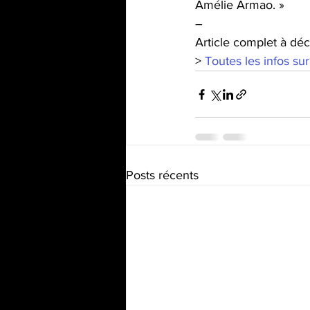
Amélie Armao. »
–
Article complet à déc
> 
Toutes les infos su
Posts récents