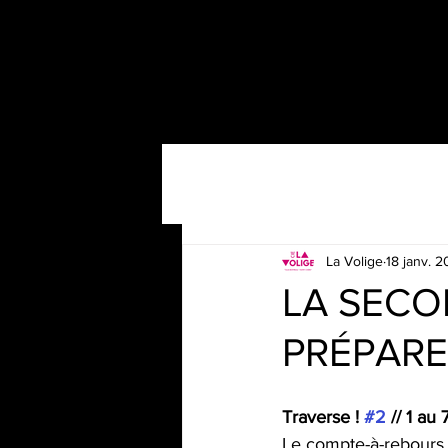
La Volige
18 janv. 
LA SECO
PRÉPARE 
Traverse ! 
#2
 // 1 au
Le compte-à-rebours e