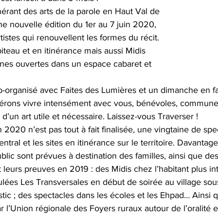
inérant des arts de la parole en Haut Val de 
e nouvelle édition du 1er au 7 juin 2020, 
stes qui renouvellent les formes du récit.
teau et en itinérance mais aussi Midis 
ènes ouvertes dans un espace cabaret et 
 co-organisé avec Faites des Lumières et un dimanche en f
érons vivre intensément avec vous, bénévoles, communes,
e d’un art utile et nécessaire. Laissez-vous Traverser !
 2020 n’est pas tout à fait finalisée, une vingtaine de spe
entral et les sites en itinérance sur le territoire. Davantag
blic sont prévues à destination des familles, ainsi que de
t leurs preuves en 2019 : des Midis chez l’habitant plus int
ulées Les Transversales en début de soirée au village sous
stic ; des spectacles dans les écoles et les Ehpad… Ainsi 
r l’Union régionale des Foyers ruraux autour de l’oralité 