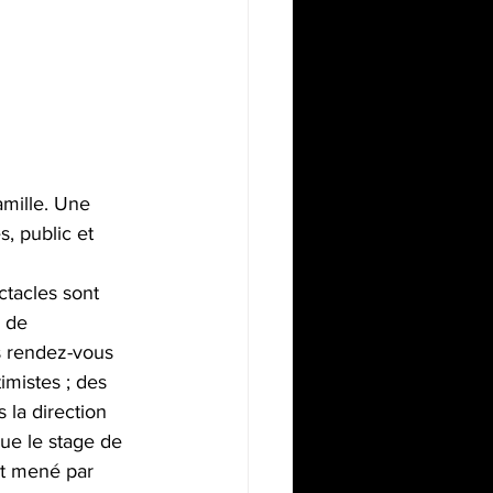
amille. Une 
 public et 
ctacles sont 
e de 
s rendez-vous 
imistes ; des 
 la direction 
que le stage de 
et mené par 